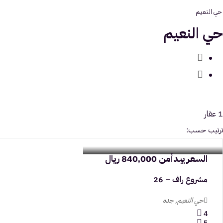
حي النعيم
حي النعيم
1 عقار
ترتيب حسب:
السعر يبدأمن
840,000 ريال
مشروع راف – 26
حي النعيم, جده
4