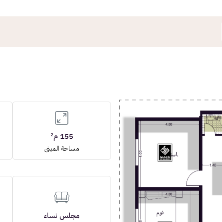
155 م²
مساحة المبنى
مجلس نساء