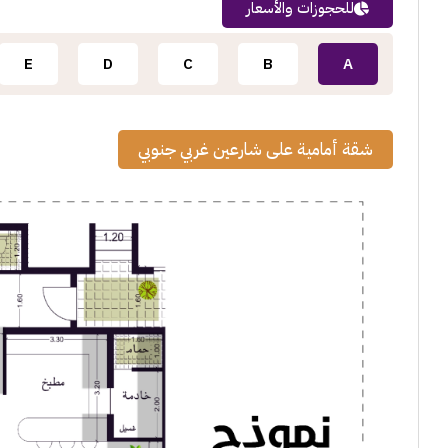
للحجوزات والأسعار
E
D
C
B
A
شقة أمامية على شارعين غربي جنوبي