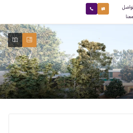
واصل
عنا