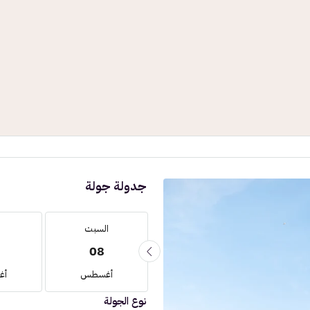
جدولة جولة
معة
السبت
السبت
08
22
2
طس
أغسطس
أغسطس
أغ
نوع الجولة