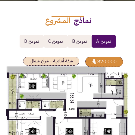
نماذج
المشروع
نموذج A
نموذج B
نموذج C
نموذج D
شقة أمامية - شرقي شمالي
870,000