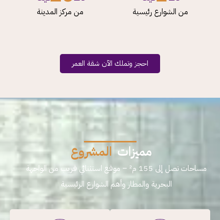
من الشوارع رئيسية
من مركز المدينة
احجز وتملك الآن شقة العمر
مميزات
المشروع
مساحات تصل إلى 155 م² – موقع استثنائي قريب من الواجهة
البحرية والمطار وأهم الشوارع الرئيسية