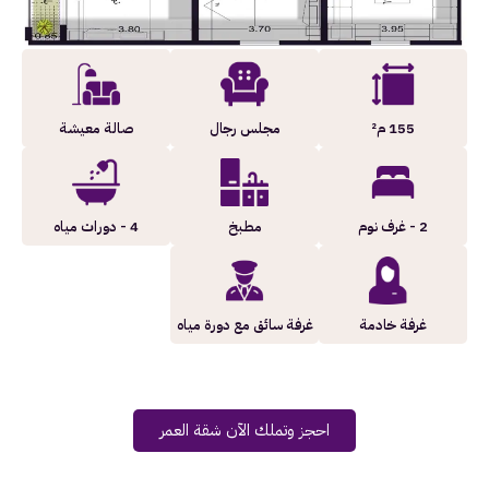
155 م²
مجلس رجال
صالة معيشة
2 - غرف نوم
مطبخ
4 - دورات مياه
غرفة خادمة
غرفة سائق مع دورة مياه
احجز وتملك الآن شقة العمر