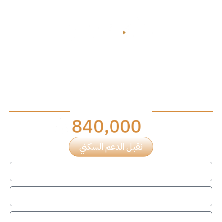
مشروع راف 25
أكثر حي الكل يرغب في التملك فيه
جدة - حي الزهراء
840,000
السعر
نقبل الدعم السكني